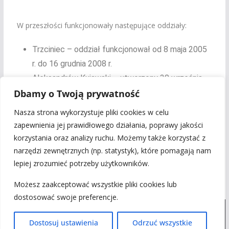
W przeszłości funkcjonowały następujące oddziały:
Trzciniec – oddział funkcjonował od 8 maja 2005
r. do 16 grudnia 2008 r.
Aleksandrów Kujawski – utworzony 30 września
Dbamy o Twoją prywatność
2006 r.
Nasza strona wykorzystuje pliki cookies w celu
Zgodnie z decyzją Zarządu Stowarzyszenia oddziały
zapewnienia jej prawidłowego działania, poprawy jakości
lokalne naszej organizacji nie posiadają osobowości
korzystania oraz analizy ruchu. Możemy także korzystać z
prawnej.
narzędzi zewnętrznych (np. statystyk), które pomagają nam
lepiej zrozumieć potrzeby użytkowników.
Możesz zaakceptować wszystkie pliki cookies lub
dostosować swoje preferencje.
Dostosuj ustawienia
Odrzuć wszystkie
Prawa autorskie © 2026
. Wszystkie prawa zastrzeżone.