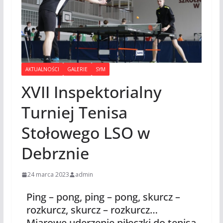
AKTUALNOŚCI
GALERIE
SYM
XVII Inspektorialny
Turniej Tenisa
Stołowego LSO w
Debrznie
24 marca 2023
admin
Ping – pong, ping – pong, skurcz –
rozkurcz, skurcz – rozkurcz…
Miarowe uderzenie piłeczki do tenisa