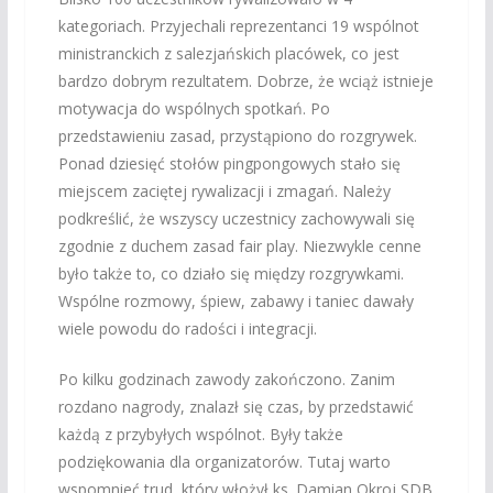
kategoriach. Przyjechali reprezentanci 19 wspólnot
ministranckich z salezjańskich placówek, co jest
bardzo dobrym rezultatem. Dobrze, że wciąż istnieje
motywacja do wspólnych spotkań. Po
przedstawieniu zasad, przystąpiono do rozgrywek.
Ponad dziesięć stołów pingpongowych stało się
miejscem zaciętej rywalizacji i zmagań. Należy
podkreślić, że wszyscy uczestnicy zachowywali się
zgodnie z duchem zasad fair play. Niezwykle cenne
było także to, co działo się między rozgrywkami.
Wspólne rozmowy, śpiew, zabawy i taniec dawały
wiele powodu do radości i integracji.
Po kilku godzinach zawody zakończono. Zanim
rozdano nagrody, znalazł się czas, by przedstawić
każdą z przybyłych wspólnot. Były także
podziękowania dla organizatorów. Tutaj warto
wspomnieć trud, który włożył ks. Damian Okroj SDB