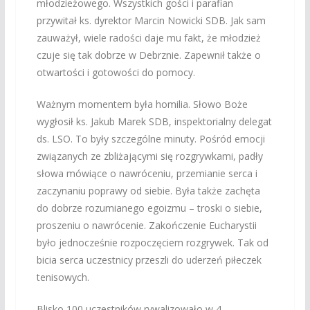
młodzieżowego. Wszystkich gości i parafian
przywitał ks. dyrektor Marcin Nowicki SDB. Jak sam
zauważył, wiele radości daje mu fakt, że młodzież
czuje się tak dobrze w Debrznie. Zapewnił także o
otwartości i gotowości do pomocy.
Ważnym momentem była homilia. Słowo Boże
wygłosił ks. Jakub Marek SDB, inspektorialny delegat
ds. LSO. To były szczególne minuty. Pośród emocji
związanych ze zbliżającymi się rozgrywkami, padły
słowa mówiące o nawróceniu, przemianie serca i
zaczynaniu poprawy od siebie. Była także zachęta
do dobrze rozumianego egoizmu – troski o siebie,
proszeniu o nawrócenie. Zakończenie Eucharystii
było jednocześnie rozpoczęciem rozgrywek. Tak od
bicia serca uczestnicy przeszli do uderzeń piłeczek
tenisowych.
Blisko 100 uczestników rywalizowało w 4