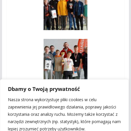
Dbamy o Twoją prywatność
Nasza strona wykorzystuje pliki cookies w celu
zapewnienia jej prawidłowego działania, poprawy jakości
XVIII Turniej Piłki Nożnej Halowej LSO
korzystania oraz analizy ruchu. Możemy także korzystać z
narzędzi zewnętrznych (np. statystyk), które pomagają nam
Walne Zebranie Członków SSWM 2023
lepiej zrozumieć potrzeby użytkowników.